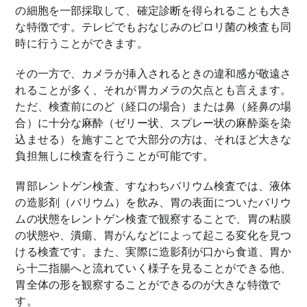
の細胞を一部採取して、確定診断を得られることも大き
な特徴です。テレビでもおなじみのピロリ菌の検査も同
時に行うことができます。
その一方で、カメラが挿入されるときの違和感が敬遠さ
れることが多く、それが胃カメラの欠点とも言えます。
ただ、
検査前にのど（経口の場合）または鼻（経鼻の場
合）に十分な麻酔（ゼリー状、スプレー状の麻酔薬を染
込ませる）を施すことで大部分の方は、それほど大きな
負担無しに検査を行うことが可能です。
胃部レントゲン検査、すなわちバリウム検査では、液体
の造影剤（バリウム）を飲み、胃の表面についたバリウ
ムの状態をレントゲン検査で観察することで、胃の粘膜
の状態や、潰瘍、胃がんなどによって起こる変化を見つ
ける検査です。また、実際に造影剤が口から食道、胃か
ら十二指腸へと流れていく様子を見ることができる他、
胃全体の形を観察することができるのが大きな特徴で
す。