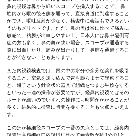
鼻内視鏡は鼻から細いスコープを挿入することで、 鼻
腔内から喉の後ろ側を通って、直接食道に到達すること
ができ、嘔吐反射が少なく、検査中に会話もできるとい
うのもメリットです。ただ、鼻の奥は喉に比べて痛みに
敏感で、粘膜が出血しやすい上、日本人には鼻中隔側弯
症の方も多く、鼻の奥が狭い場合、スコープが通過する
際に出血したり、痛みが出たりして、鼻腔を通過するこ
とができないこともあります。
また内視鏡検査では、胃の中の水分や余分な薬剤を吸引
すること、空気を送り込んで胃を膨らませて観察するこ
と、鉗子という針金状の器具で組織をつまむ生検をする
といった一連の操作が必要ですが、経鼻内視鏡ではその
ルートが細いのでいずれの操作にも時間がかかることが
多く、結果的に検査に時間を要することも欠点といえま
す。
このほか極細径スコープの一番の欠点としては、経鼻内
視鏡は高精細経口内視鏡に比べて画素数が約9分の1と