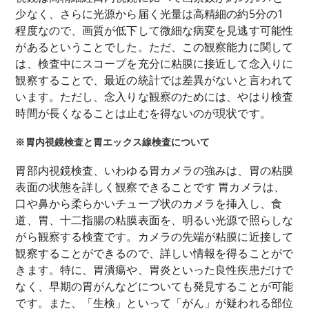
少なく、さらに光源から届く光量は高精細の約5分の1
程度なので、画質が低下して微細な病変を見逃す可能性
があるということでした。ただ、この観察能力に関して
は、検査中にスコープを充分に粘膜に接近して念入りに
観察することで、最近の統計では差異がないと言われて
います。ただし、念入りな観察のためには、やはり検査
時間が長くなることは止むを得ないのが現状です。
※胃内視鏡検査と胃エックス線検査について
胃部内視鏡検査、いわゆる胃カメラの強みは、胃の粘膜
表面の状態を詳しく観察できることです 胃カメラは、
口や鼻から柔らかいチューブ状のカメラを挿入し、食
道、胃、十二指腸の粘膜表面を、明るい光源で照らしな
がら観察する検査です。カメラの先端が粘膜に近接して
観察することができるので、詳しい情報を得ることがで
きます。特に、胃潰瘍や、胃炎といった良性疾患だけで
なく、早期の胃がんなどについても発見することが可能
です。また、「生検」といって「がん」が疑われる部位