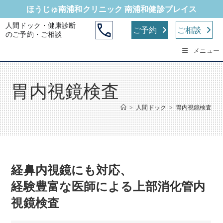
コ
ほうじゅ南浦和クリニック 南浦和健診プレイス
ン
人間ドック・健康診断
テ
ご予約
ご相談
のご予約・ご相談
ン
メニュー
ツ
へ
ス
胃内視鏡検査
キ
ッ
>
人間ドック
>
胃内視鏡検査
プ
経鼻内視鏡にも対応、
経験豊富な医師による上部消化管内
視鏡検査