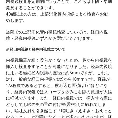
内視鏡検査を定期的に行うことで、これらは予防・早期
発見することができます。
40歳以上の方は、上部消化管内視鏡による検査をお勧
めします。
当院での上部消化管内視鏡検査については、経口内視
鏡・経鼻内視鏡いずれかお選びいただけます。
※経口内視鏡と経鼻内視鏡について
内視鏡機器が細く柔らかくなったため、鼻から内視鏡を
挿入し検査をすることが可能になりました。経鼻内視鏡
に用いる極細径内視鏡の直径は約5mmですが、これに
対し一般的な経口内視鏡では9から10mmです。直径が
1/2程度であるとすると、飲み込む面積は1/4ほどにな
り、経鼻内視鏡ではスコープを飲みこむ際の負担が大幅
に軽減できます。また、経口内視鏡では、挿入する際に
どうしても喉の奥の舌の付け根(舌根部)に触れてしま
い、嘔吐反射を引き起こす「嘔吐き（えずき：おえっと
なること）」が問題になることが多かったのですが、経