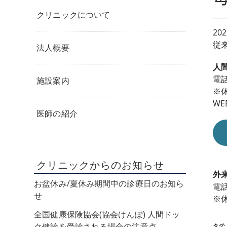
クリニックについて
2
従
法人概要
人間
電話
施設案内
※
W
医師の紹介
クリニックからのお知らせ
外来
お盆休み/夏休み期間中の診療日のお知ら
電話
せ
※
全国健康保険協会(協会けんぽ) 人間ドッ
ク健診を受診される場合の注意点
タグ