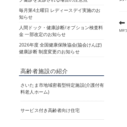
毎月第4土曜日 レディースデイ実施のお
知らせ
そ
人間ドック・健康診断/オプション検査料
の
MR
他
金 一部改定のお知らせ
の
記
2026年度 全国健康保険協会(協会けんぽ)
事
健康診断 制度変更のお知らせ
を
読
む
高齢者施設の紹介
さいたま市地域密着型特定施設(介護付有
料老人ホーム)
サービス付き高齢者向け住宅