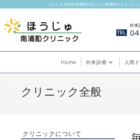
コ
さいたま市南区南浦和のほうじゅ南浦和クリニック｜
ン
テ
外来
ン
04
ツ
へ
ス
キ
Home
外来診療
人間ド
ッ
プ
クリニック全般
クリニックについて