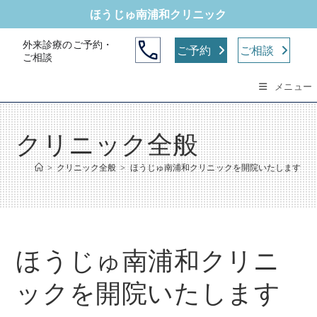
コ
ほうじゅ南浦和クリニック
ン
テ
外来診療のご予約・
ご予約
ご相談
ご相談
ン
ツ
メニュー
へ
ス
キ
クリニック全般
ッ
プ
>
クリニック全般
>
ほうじゅ南浦和クリニックを開院いたします
ほうじゅ南浦和クリニ
ックを開院いたします