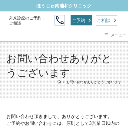
コ
ほうじゅ南浦和クリニック
ン
テ
外来診療のご予約・
ご予約
ご相談
ご相談
ン
ツ
メニュー
へ
ス
キ
お問い合わせありがと
ッ
プ
うございます
>
お問い合わせありがとうございます
お問い合わせ頂きまして、ありがとうございます。
ご予約やお問い合わせには、原則として3営業日以内の