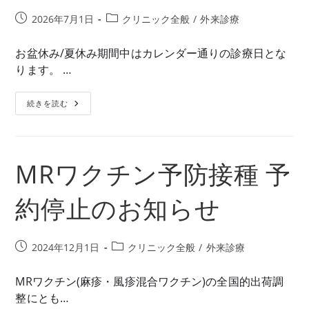
投
投
2026年7月1日
クリニック全般
/
外来診療
稿
稿
公
カ
お盆休み/夏休み期間中はカレンダー通りの診療日とな
開
テ
ります。 …
日:
ゴ
リ
お
続きを読む
ー:
盆
休
み/
夏
休
み
MRワクチン予防接種 予
期
間
中
約停止のお知らせ
の
診
療
日
の
投
投
2024年12月1日
クリニック全般
/
外来診療
お
知
稿
稿
ら
公
カ
せ
MRワクチン(麻疹・風疹混合ワクチン)の全国的出荷調
開
テ
整にとも…
日:
ゴ