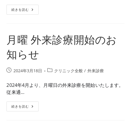
リ
MR
続きを読む
ー:
ワ
ク
チ
ン
予
防
月曜 外来診療開始のお
接
種
予
知らせ
約
停
止
の
お
投
投
2024年3月18日
クリニック全般
/
外来診療
知
ら
稿
稿
せ
公
カ
2024年4月より、月曜日の外来診療を開始いたします。
開
テ
従来通…
日:
ゴ
リ
月
続きを読む
ー:
曜
外
来
診
療
開