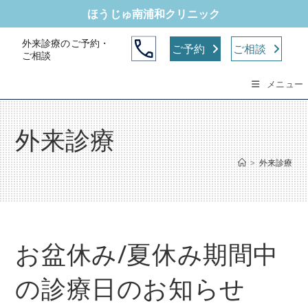
コ
ほうじゅ南浦和クリニック
ン
テ
外来診療のご予約・
ご予約
ご相談
ご相談
ン
ツ
メニュー
へ
ス
キ
外来診療
ッ
プ
>
外来診療
お盆休み/夏休み期間中
の診療日のお知らせ